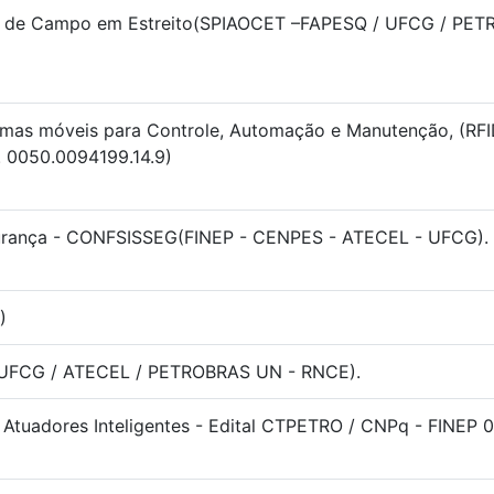
ões de Campo em Estreito(SPIAOCET –FAPESQ / UFCG / PE
temas móveis para Controle, Automação e Manutenção, (RF
0050.0094199.14.9)
gurança - CONFSISSEG(FINEP - CENPES - ATECEL - UFCG).
)
o(UFCG / ATECEL / PETROBRAS UN - RNCE).
Atuadores Inteligentes - Edital CTPETRO / CNPq - FINEP 0